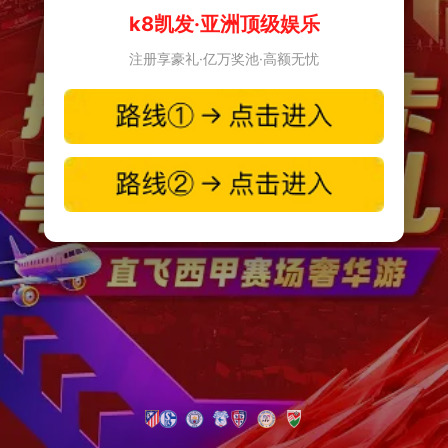
k8凯发·亚洲顶级娱乐
注册享豪礼·亿万奖池·高额无忧